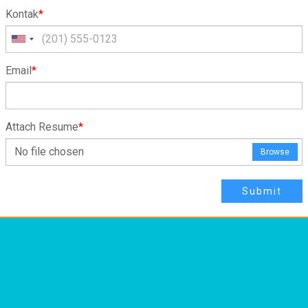
Kontak
*
Email
*
Attach Resume
*
No file chosen
Browse
Submit